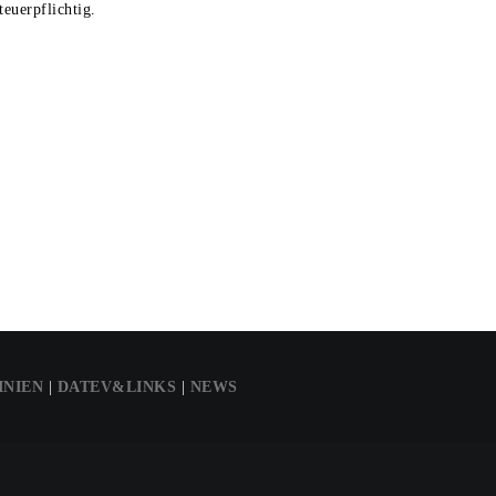
euerpflichtig.
INIEN
|
DATEV&LINKS
|
NEWS