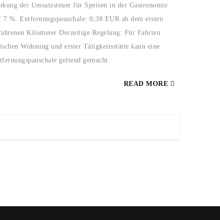
nkung der Umsatzsteuer für Speisen in der Gastronomie
f 7 %. Entfernungspauschale: 0,38 EUR ab dem ersten
fahrenen Kilometer Derzeitige Regelung: Für Fahrten
ischen Wohnung und erster Tätigkeitsstätte kann eine
tfernungspauschale geltend gemacht
READ MORE