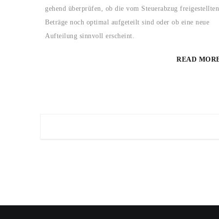
gehend überprüfen, ob die vom Steuerabzug freigestellten
Beträge noch optimal aufgeteilt sind oder ob eine neue
Aufteilung sinnvoll erscheint.
READ MOR