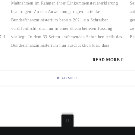
Maßnahmen im Rahmen ihrer Einkommensteuererklärung
Se
beantragen. Zu den Anwendungsfragen hatte das
au
Bundesfinanzministerium bereits 2021 ein Schreiben
ge
veröffentlicht, das nun in einer überarbeiteten Fassung
zw
E
vorliegt. In dem 33 Seiten umfassenden Schreiben stellt das
En
Bundesfinanzministerium nun ausdrücklich klar, dass
READ MORE
READ MORE