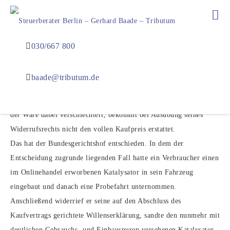
Wertersatzpflicht des Käufers beim
030/667 800
Widerruf im Fernabsatzverkehr
baade@tributum.de
Wer im Internet bestellte Produkte ausführlicher testet, als das im
stationären Handel möglich gewesen wäre, und sich der Zustand
der Ware dabei verschlechtert, bekommt bei Ausübung seines
Widerrufsrechts nicht den vollen Kaufpreis erstattet.
Das hat der Bundesgerichtshof entschieden. In dem der
Entscheidung zugrunde liegenden Fall hatte ein Verbraucher einen
im Onlinehandel erworbenen Katalysator in sein Fahrzeug
eingebaut und danach eine Probefahrt unternommen.
Anschließend widerrief er seine auf den Abschluss des
Kaufvertrags gerichtete Willenserklärung, sandte den nunmehr mit
deutlichen Gebrauchs- und Einbauspuren versehenen Katalysator