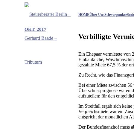
HOME
Über Uns
Schwerpunkte
Sozi
OKT. 2017
Verbilligte Vermi
Ein Ehepaar vermietete von 
Einbauküche, Waschmaschine 
gezahlte Miete 67,5 % der or
Zu Recht, wie das Finanzgeri
Bei einer Miete zwischen 56 
Überschussprognose waren die
aufzuteilen; für den entgeltl
Im Streitfall ergab sich kei
Vergleichsmiete war ein Zus
entspricht der monatlichen 
Der Bundesfinanzhof muss ab