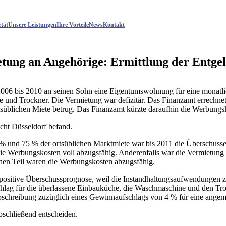
etät
Unsere Leistungen
Ihre Vorteile
News
Kontakt
etung an Angehörige: Ermittlung der Entgel
2006 bis 2010 an seinen Sohn eine Eigentumswohnung für eine monatl
und Trockner. Die Vermietung war defizitär. Das Finanzamt errechnete
tsüblichen Miete betrug. Das Finanzamt kürzte daraufhin die Werbungsk
cht Düsseldorf befand.
% und 75 % der ortsüblichen Marktmiete war bis 2011 die Überschusserz
 Werbungskosten voll abzugsfähig. Anderenfalls war die Vermietung in
ichen Teil waren die Werbungskosten abzugsfähig.
ne positive Überschussprognose, weil die Instandhaltungsaufwendungen 
chlag für die überlassene Einbauküche, die Waschmaschine und den Tro
Abschreibung zuzüglich eines Gewinnaufschlags von 4 % für eine ange
schließend entscheiden.