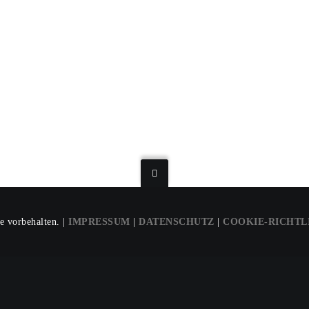
e vorbehalten. |
IMPRESSUM
|
DATENSCHUTZ
|
COOKIE-RICHTL