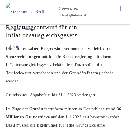
030/667 800
baade@tributum.de
Regierungsentwurf für ein
Inflationsausgleichsgesetz
Die mit der
kalten Progression
verbundenen
schleichenden
Steuererhöhungen
möchte die Bundesregierung mit einem
Inflationsausgleichsgesetz bekämpfen. Dazu sollen
die
Tarifeckwerte
verschoben und der
Grundfreibetrag
erhöht
werden.
Grundsteuer: Abgabefrist bis 31.1.2023 verlängert
Im Zuge der Grundsteuerreform müssen in Deutschland
rund 36
Millionen Grundstücke
auf den 1.1.2022 neu bewertet werden.
Dazu müssen die Eigentümer für jedes Grundstück
eine