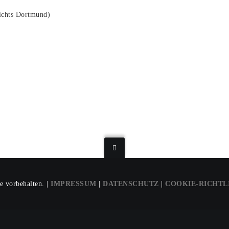
richts Dortmund)
e vorbehalten. |
IMPRESSUM
|
DATENSCHUTZ
|
COOKIE-RICHTL