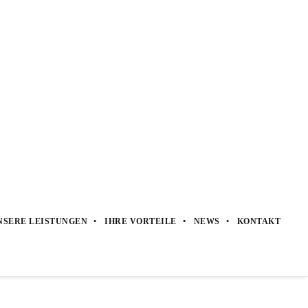
rd von den Banken nur berücksichtigt, wenn
ein
fträge
dahin gehend überprüfen, ob die vom Steuerabzug
NSERE LEISTUNGEN
IHRE VORTEILE
NEWS
KONTAKT