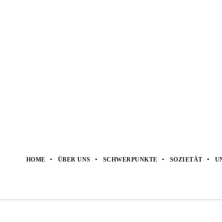
äge überprüfen
000 EUR
; bei
zusammenveranlagten Ehegatten
sind es
2.000 EUR)
wi
 wird.
Demzufolge sollten Kapitalanleger
ihre erteilten Freistellungsau
ptimal aufgeteilt sind oder
ob eine neue Aufteilung
sinnvoll erscheint.
HOME
ÜBER UNS
SCHWERPUNKTE
SOZIETÄT
U