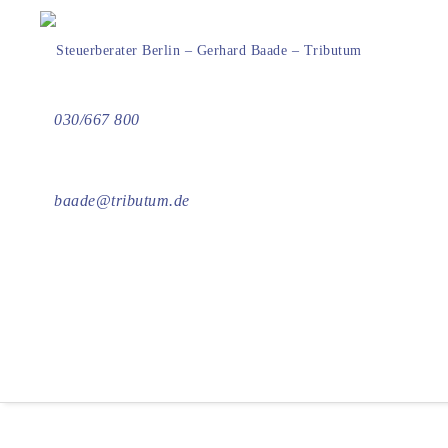
030/667 800
Freistellungsauftr
NOV. 2025
baade@tributum.de
Der Sparer-Pauschbetrag (
1.
Freistellungsauftrag erteilt
freigestellten Beträge noch o