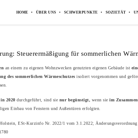
HOME
ÜBER UNS
SCHWERPUNKTE
SOZIETÄT
U
erung: Steuerermäßigung für sommerlichen Wär
en
an einem zu eigenen Wohnzwecken genutzten eigenen Gebäude ist
ein
ng des sommerlichen Wärmeschutzes
isoliert vorgenommen und geförd
sen.
 in 2020
durchgeführt, sind sie
nur begünstigt,
wenn sie
im Zusamme
igen Einbau von Fenstern und Außentüren erfolgten.
olstein, ESt-Kurzinfo Nr. 2022/1 vom 3.1.2022; Änderungsverordnun
1780