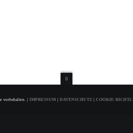
e vorbehalten. |
IMPRESSUM
|
DATENSCHUTZ
|
COOKIE-RICHTL